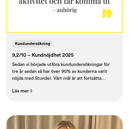
Kundundersökning
9,2/10 – Kundnöjdhet 2025
Sedan vi började utföra kundundersökningar för
tre år sedan så har över 90% av kunderna varit
nöjda med Stunder. Vårt mål är att fortsätta
behålla samma höga kundnöjdhet allt eftersom vi
Läs mer
växer. Därför är det glädjande att resultaten från
årets kundundersökning visar på fortsatt hög
kundnöjdhet.