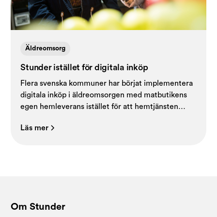
Äldreomsorg
Stunder istället för digitala inköp
Flera svenska kommuner har börjat implementera
digitala inköp i äldreomsorgen med matbutikens
egen hemleverans istället för att hemtjänsten
sköter inköpen. Stunder anpassar därför sin tjänst
Läs mer
för att äldre ska kunna handla som vanligt med en
och samma personliga kontakt.
Om Stunder