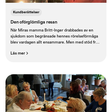
Kundberättelser
Den oförglömliga resan
När Miras mamma Britt-Inger drabbades av en
sjukdom som begränsade hennes rörelseförmåga
blev vardagen allt ensammare. Men med stöd från
Stunder och Stundaren Susanne blev en länge
Läs mer
efterlängtad dröm verklighet – en resa till
Stockholm för att fira jul med sina barn.