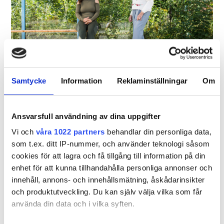
Samtycke
Information
Reklaminställningar
Om
Stunder
Många går på semester - inte vi!
Ansvarsfull användning av dina uppgifter
Vi och
våra 1022 partners
behandlar din personliga data,
Sommaren är hektisk för vissa och långsam för
som t.ex. ditt IP-nummer, och använder teknologi såsom
andra. Läs mer för att se hur vi kan hjälpa till att
cookies för att lagra och få tillgång till information på din
skapa härliga stunder i sommar.
enhet för att kunna tillhandahålla personliga annonser och
Läs mer
innehåll, annons- och innehållsmätning, åskådarinsikter
och produktutveckling. Du kan själv välja vilka som får
använda din data och i vilka syften.