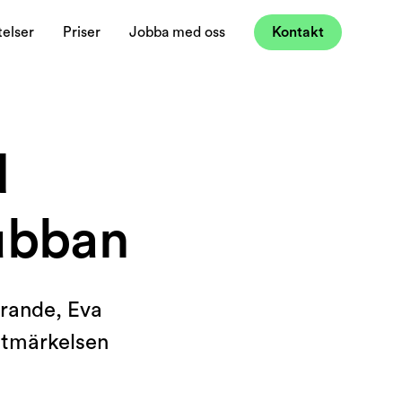
elser
Priser
Jobba med oss
Kontakt
d
lubban
örande, Eva
 utmärkelsen