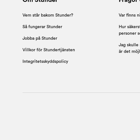
Om Stunder
Frågor 
Vem står bakom Stunder?
Var finns n
Så fungerar Stunder
Hur säkerst
personer s
Jobba på Stunder
Jag skulle 
Villkor för Stundertjänsten
är det möj
Integritetsskyddspolicy