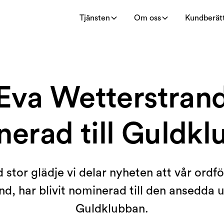
Tjänsten
Om oss
Kundberätt
Eva Wetterstran
erad till Guldk
 stor glädje vi delar nyheten att vår ordf
d, har blivit nominerad till den ansedda
Guldklubban.