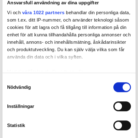
Ansvarsfull användning av dina uppgifter
Vi och
våra 1022 partners
behandlar din personliga data,
som t.ex. ditt IP-nummer, och använder teknologi såsom
cookies för att lagra och få tillgång till information på din
Dagboken lyfts fram
enhet för att kunna tillhandahålla personliga annonser och
innehåll, annons- och innehållsmätning, åskådarinsikter
som ett positivt
och produktutveckling. Du kan själv välja vilka som får
använda din data och i vilka syften.
mervärde av
Med din tillåtelse skulle vi även vilja:
tjänsten
Samla in information om din geografiska plats som
Samtyckesval
Nödvändig
kan ha en noggrannhet på upp till flera meter
Identifiera din enhet genom att aktivt skanna den för
specifika kännetecken (fingeravtryck)
Inställningar
Ta reda på mer om hur dina personliga uppgifter
Efter varje besök skriver Stundaren ett
behandlas och ställ in dina preferenser i
detaljsektionen
.
dagboksinlägg i Stunders app. Dagboken är
Statistik
Du kan ändra eller dra tillbaka ditt samtycke när som
uppskattad av framförallt anhöriga, som kan
helst från cookie-förklaringen.