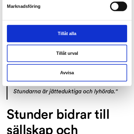
följa besöken i appen.
Marknadsföring
Vi använder enhetsidentifierare för att anpassa innehållet
och annonserna till användarna, tillhandahålla funktioner
"Min närstående får lite omväxling i
för sociala medier och analysera vår trafik. Vi
vidarebefordrar även sådana identifierare och annan
tillvaron och jag får genom dagboken
Tillåt alla
information från din enhet till de sociala medier och
lite uppföljning."
annons- och analysföretag som vi samarbetar med.
Dessa kan i sin tur kombinera informationen med annan
Tillåt urval
information som du har tillhandahållit eller som de har
"Enormt mycket. Vår familj har
samlat in när du har använt deras tjänster.
Avvisa
dysfunktionell kommunikation så
informationen i appen är ovärderlig.
Stundarna är jätteduktiga och lyhörda."
Stunder bidrar till
sällskap och