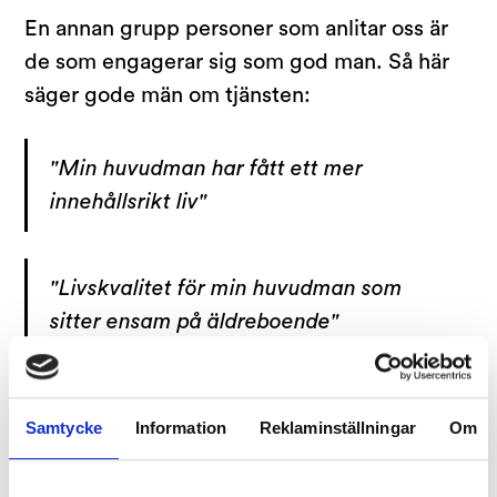
En annan grupp personer som anlitar oss är
de som engagerar sig som god man. Så här
säger gode män om tjänsten:
"Min huvudman har fått ett mer
innehållsrikt liv"
"Livskvalitet för min huvudman som
sitter ensam på äldreboende"
"Ser en gladare huvudman som får
Samtycke
Information
Reklaminställningar
Om
komma ut och få sällskap i boendet. Det
piggar upp henne."