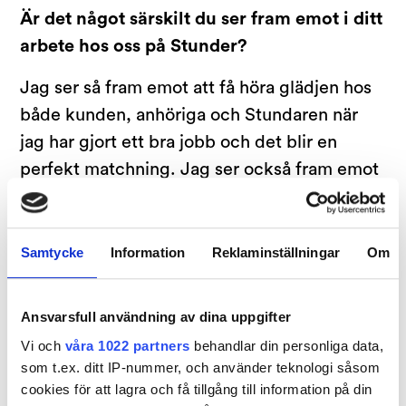
Är det något särskilt du ser fram emot i ditt
arbete hos oss på Stunder?
Jag ser så fram emot att få höra glädjen hos
både kunden, anhöriga och Stundaren när
jag har gjort ett bra jobb och det blir en
perfekt matchning. Jag ser också fram emot
att få följa med på den här resan när Stunder
växer och vi kan finnas där för ännu fler
människor.
Samtycke
Information
Reklaminställningar
Om
Ansvarsfull användning av dina uppgifter
Varmt välkommen till Stunder Caroline!
Vi och
våra 1022 partners
behandlar din personliga data,
som t.ex. ditt IP-nummer, och använder teknologi såsom
cookies för att lagra och få tillgång till information på din